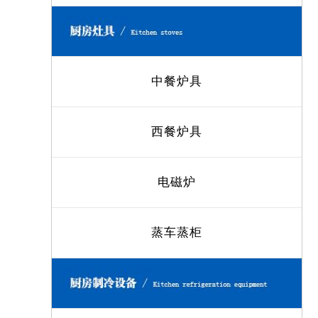
中餐炉具
西餐炉具
电磁炉
蒸车蒸柜