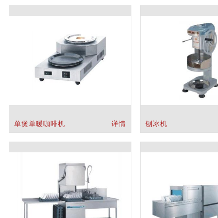
单煲单暖咖啡机
详情
刨冰机