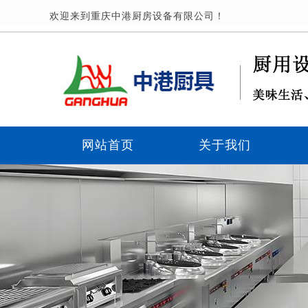
欢迎来到重庆中港厨房设备有限公司！
网站首页
关于我们