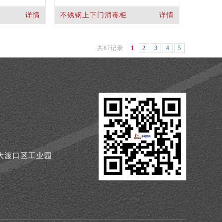
详情
不锈钢上下门消毒柜
详情
共87记录
1
2
3
4
5
重庆市大渡口区工业园